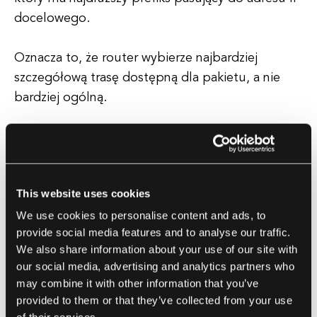
docelowego.
Oznacza to, że router wybierze najbardziej
szczegółową trasę dostępną dla pakietu, a nie
bardziej ogólną.
Na przykład, jeśli tabela routingu zawiera dwa
wpisy: 192.168.1.0/24 i 192.168.1.128/25, a adres
IP docelowy to 192.168.1.130, router wybierze
This website uses cookies
drugi wpis (192.168.1.128/25), ponieważ ma
We use cookies to personalise content and ads, to
dłuższe dopasowanie prefiksu niż pierwszy wpis.
provide social media features and to analyse our traffic.
We also share information about your use of our site with
Longest Prefix Match jest kluczowe dla
our social media, advertising and analytics partners who
efektywnego routingu w dużych sieciach,
may combine it with other information that you’ve
ponieważ zapewnia, że pakiety są przesyłane
provided to them or that they’ve collected from your use
najbliższą możliwą trasą, co redukuje ryzyko