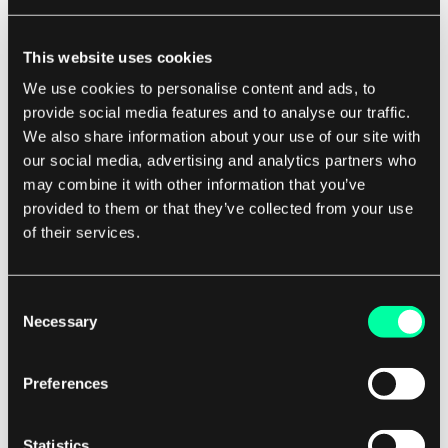
Może to obejmować usuwanie zduplikowanego
This website uses cookies
kodu, reorganizację kodu dla lepszego
We use cookies to personalise content and ads, to
wykorzystania pamięci oraz eliminację
provide social media features and to analyse our traffic.
niepotrzebnych odniesień. Ogólnie rzecz biorąc,
We also share information about your use of our site with
linker jest kluczowym elementem procesu
our social media, advertising and analytics partners who
rozwoju oprogramowania, zapewniając, że
may combine it with other information that you’ve
provided to them or that they’ve collected from your use
wszystkie poszczególne fragmenty kodu
of their services.
stworzone przez programistów są
bezproblemowo zintegrowane w spójnym i
funkcjonalnym programie.
Consent
Necessary
Selection
Jego rola jest nieodzowna w przekształcaniu kodu
źródłowego w działającą aplikację, którą można
Preferences
uruchomić na komputerze. Podsumowując,
linker jest podstawowym narzędziem w
Statistics