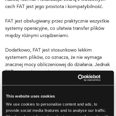
cech FAT jest jego prostota i kompatybilność.
FAT jest obsługiwany przez praktycznie wszystkie
systemy operacyjne, co ułatwia transfer plików
między różnymi urządzeniami.
Dodatkowo, FAT jest stosunkowo lekkim
systemem plików, co oznacza, że nie wymaga
znacznej mocy obliczeniowej do działania. Jednak
FAT ma swoje ograniczenia.
Jednym z największych wad FAT jest brak funkcji
zabezpieczeń.
This website uses cookies
We use cookies to personalise content and ads, to
Ponieważ FAT nie obsługuje uprawnień do plików
provide social media features and to analyse our traffic.
ani szyfrowania, jest bardziej podatny na utratę