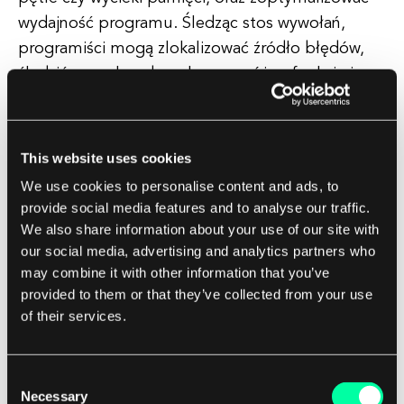
wydajność programu. Śledząc stos wywołań,
programiści mogą zlokalizować źródło błędów,
śledzić przepływ danych przez różne funkcje i
zoptymalizować efektywność swojego kodu.
Proces ten jest niezbędny do rozwiązywania
This website uses cookies
problemów w złożonych systemach
We use cookies to personalise content and ads, to
oprogramowania oraz zapewnienia niezawodności
provide social media features and to analyse our traffic.
i stabilności aplikacji. Podsumowując, analiza
We also share information about your use of our site with
stosu wywołań jest potężnym narzędziem dla
our social media, advertising and analytics partners who
may combine it with other information that you’ve
programistów, pozwalającym uzyskać wgląd w
provided to them or that they’ve collected from your use
wewnętrzne działanie ich programów,
of their services.
identyfikować i rozwiązywać problemy oraz
optymalizować wydajność.
Consent
Necessary
Selection
Zrozumienie stosu wywołań umożliwia