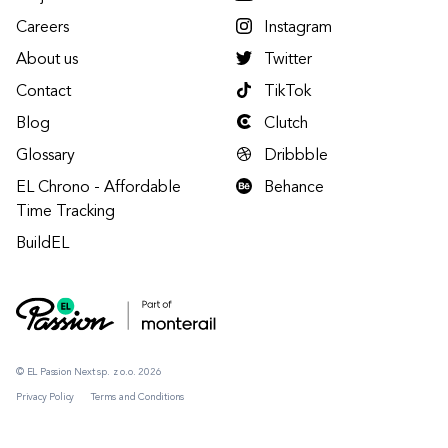
Careers
Instagram
About us
Twitter
Contact
TikTok
Blog
Clutch
Glossary
Dribbble
EL Chrono - Affordable
Behance
Time Tracking
BuildEL
© EL Passion Next sp. z o.o. 2026
Privacy Policy
Terms and Conditions