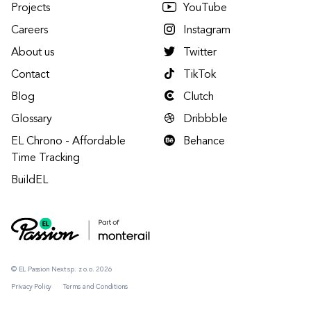
Projects
YouTube
Careers
Instagram
About us
Twitter
Contact
TikTok
Blog
Clutch
Glossary
Dribbble
EL Chrono - Affordable
Behance
Time Tracking
BuildEL
© EL Passion Next sp. z o.o. 2026
Privacy Policy
Terms and Conditions