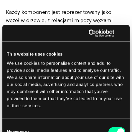
Każdy komponent jest reprezentowany jako
węzeł w drzewie, z relacjami między węzłami
definiowanymi przez składnię języka
programowania. AST są powszechnie używane w
kompilatorach i innych narzędziach, które muszą
analizować lub przekształcać kod źródłowy.
This website uses cookies
We use cookies to personalise content and ads, to
Zapewniają one strukturalny sposób na nawigację
provide social media features and to analyse our traffic.
We also share information about your use of our site with
i manipulację kodem, co ułatwia wykonywanie
our social media, advertising and analytics partners who
zadań takich jak optymalizacja, generowanie kodu
may combine it with other information that you’ve
i analiza statyczna. Ogólnie rzecz biorąc, drzewo
provided to them or that they’ve collected from your use
składni abstrakcyjnej to potężne narzędzie do
of their services.
zrozumienia i pracy z kodem w bardziej
abstrakcyjny i zorganizowany sposób.
Consent
Necessary