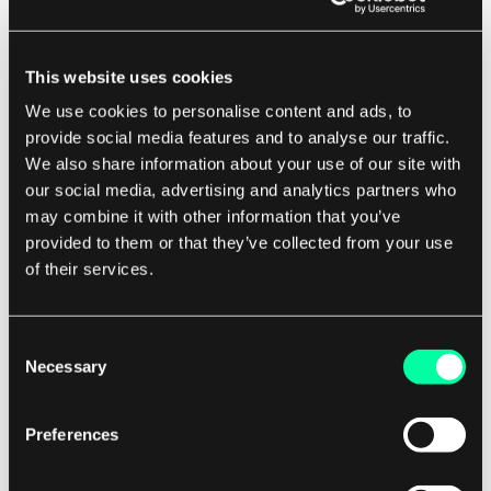
konkurencyjną.
This website uses cookies
Dodatkowo architektura bezserwerowa może
We use cookies to personalise content and ads, to
poprawić niezawodność i bezpieczeństwo. W
provide social media features and to analyse our traffic.
tradycyjnej architekturze opartej na serwerach
We also share information about your use of our site with
programiści muszą martwić się o zarządzanie i
our social media, advertising and analytics partners who
zabezpieczanie serwerów, co może być
may combine it with other information that you’ve
provided to them or that they’ve collected from your use
czasochłonne i podatne na błędy. Architektura
of their services.
bezserwerowa automatycznie zajmuje się tymi
zadaniami, zmniejszając ryzyko luk w
zabezpieczeniach i zapewniając, że aplikacje są
Consent
zawsze dostępne.
Necessary
Selection
Ogólnie rzecz biorąc, architektura bezserwerowa
Preferences
oferuje wiele korzyści dla firm, które chcą
uprościć swoje procesy rozwoju i obniżyć koszty