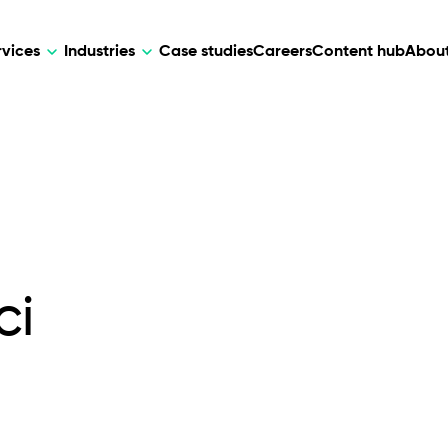
rvices
Industries
Case studies
Careers
Content hub
About
HR Tech
DEVELOPMENT
ARTIFICIAL 
lutions for patient care, data
AI-driven HR tech for automation, e
Web Development
AI Devel
elehealth.
experience, and business growth.
Mobile Development
Webflow Development
ci