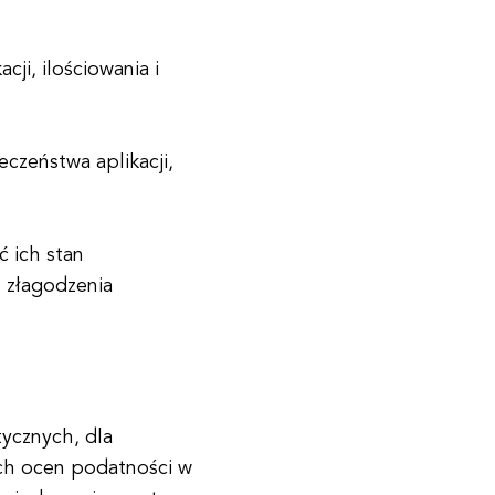
ji, ilościowania i
czeństwa aplikacji,
 ich stan
u złagodzenia
tycznych, dla
ych ocen podatności w