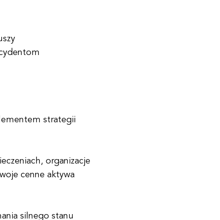
uszy
ncydentom
lementem strategii
ieczeniach, organizacje
swoje cenne aktywa
ania silnego stanu