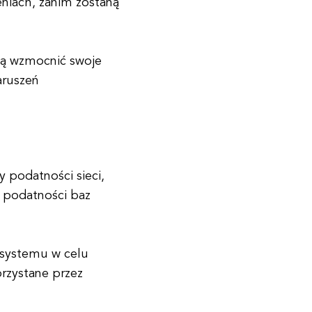
zeniach, zanim zostaną
gą wzmocnić swoje
aruszeń
y podatności sieci,
y podatności baz
 systemu w celu
orzystane przez