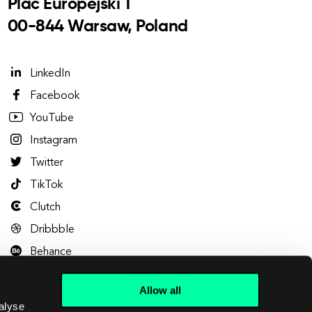
Plac Europejski 1
00-844 Warsaw, Poland
LinkedIn
Facebook
YouTube
Instagram
Twitter
TikTok
Clutch
Dribbble
Behance
Allow all
alyse