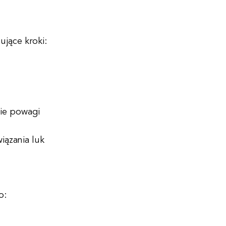
jące kroki:
ie powagi
iązania luk
o: