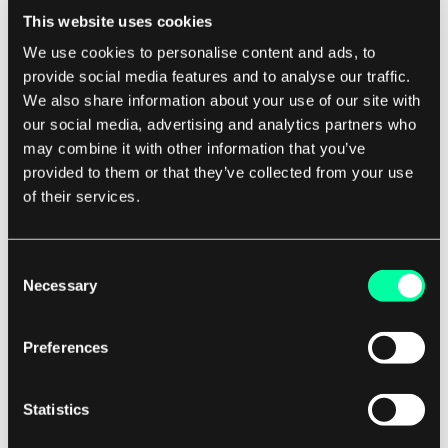
This website uses cookies
Inne alternatywy dla Terraform to Puppet, Chef i
We use cookies to personalise content and ads, to
SaltStack, które są bardziej skoncentrowane na
provide social media features and to analyse our traffic.
zarządzaniu konfiguracją oraz automatyzacji
We also share information about your use of our site with
wdrażania oprogramowania, a nie na
our social media, advertising and analytics partners who
provisionowaniu infrastruktury.
may combine it with other information that you’ve
provided to them or that they’ve collected from your use
Narzędzia te oferują szereg funkcji i możliwości
of their services.
zarządzania infrastrukturą oraz aplikacjami w
środowisku chmurowym. Ogólnie rzecz biorąc,
Consent
alternatywy dla Terraform zapewniają
Necessary
Selection
użytkownikom różnorodne opcje do
automatyzacji i zarządzania zasobami
Preferences
chmurowymi.
Statistics
Każde narzędzie ma swoje mocne i słabe strony,
dlatego ważne jest, aby ocenić konkretne