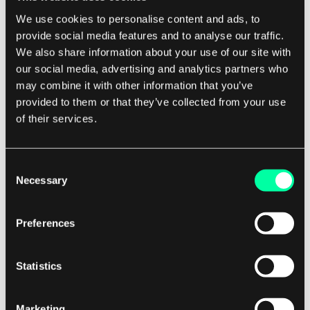
We use cookies to personalise content and ads, to
provide social media features and to analyse our traffic.
Jak zapobiegać SQL Injection
We also share information about your use of our site with
Zapobieganie atakom SQL Injection polega na
our social media, advertising and analytics partners who
wdrażaniu odpowiednich technik walidacji i
may combine it with other information that you’ve
provided to them or that they’ve collected from your use
oczyszczania danych wejściowych w aplikacjach
of their services.
internetowych.
Obejmuje to korzystanie z zapytań
Consent
Necessary
parametryzowanych, bibliotek walidacji danych
Selection
wejściowych oraz escapowania danych
użytkownika, aby zapobiec wykonaniu złośliwego
Preferences
kodu.
Statistics
Ważne jest również regularne aktualizowanie i
łatanie aplikacji internetowych w celu usunięcia
Marketing