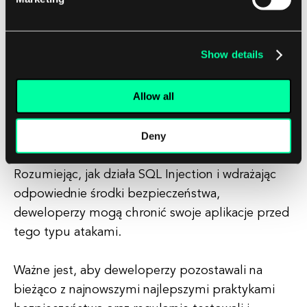
wszelkich znanych luk, które mogłyby zostać
wykorzystane przez atakujących.
Show details
Podsumowanie
Allow all
SQL Injection jest poważnym zagrożeniem dla
bezpieczeństwa aplikacji internetowych i baz
Deny
danych.
Rozumiejąc, jak działa SQL Injection i wdrażając
odpowiednie środki bezpieczeństwa,
deweloperzy mogą chronić swoje aplikacje przed
tego typu atakami.
Ważne jest, aby deweloperzy pozostawali na
bieżąco z najnowszymi najlepszymi praktykami