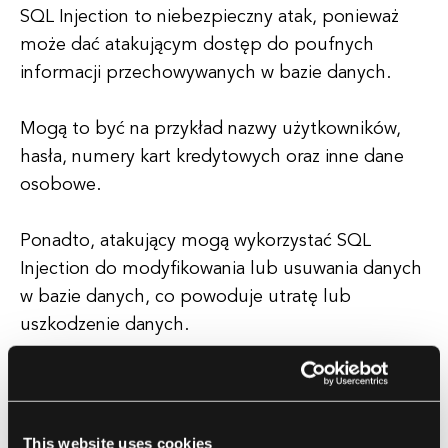
SQL Injection to niebezpieczny atak, ponieważ
może dać atakującym dostęp do poufnych
informacji przechowywanych w bazie danych.
Mogą to być na przykład nazwy użytkowników,
hasła, numery kart kredytowych oraz inne dane
osobowe.
Ponadto, atakujący mogą wykorzystać SQL
Injection do modyfikowania lub usuwania danych
w bazie danych, co powoduje utratę lub
uszkodzenie danych.
Może to mieć poważne konsekwencje dla firm, w
tym straty finansowe, uszkodzenie reputacji oraz
skutki prawne.
This website uses cookies