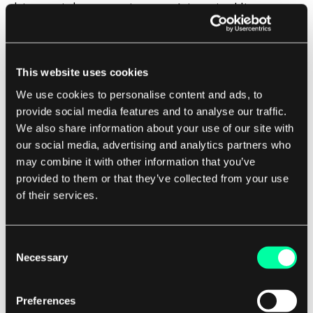
biznesu i dostarczaniu wartości swoim klientom,
zamiast zarządzać skomplikowaną infrastrukturą.
5. Poprawiona niezawodność: Architektura
This website uses cookies
bezserwerowa może poprawić niezawodność
We use cookies to personalise content and ads, to
aplikacji, automatycznie radząc sobie z awariami
provide social media features and to analyse our traffic.
infrastruktury i problemami ze skalowaniem.
We also share information about your use of our site with
our social media, advertising and analytics partners who
Dzięki architekturze bezserwerowej startupy
may combine it with other information that you’ve
mogą tworzyć odporne aplikacje, które są wysoce
provided to them or that they’ve collected from your use
dostępne i odporne na błędy.
of their services.
Wyzwania architektury bezserwerowej dla
Consent
startupów
Necessary
Selection
Chociaż architektura bezserwerowa oferuje wiele
korzyści dla startupów, istnieją również pewne
Preferences