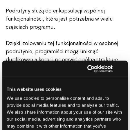
Podrutyny służą do enkapsulacji wspólnej
funkcjonalności, która jest potrzebna w wielu
częściach programu.
Dzięki izolowaniu tej funkcjonalności w osobnej
podrutynie, programiści mogą uniknąć
duplikowania kodu i poprawić ogólną strukturę
oraz wydajność swoich programów. Zarówno
rutyny, jak i podrutyny odgrywają kluczową rolę w
rozwoju oprogramowania, pomagając
This website uses cookies
programistom pisać bardziej modułowy,
We use cookies to personalise content and ads, to
łatwiejszy w utrzymaniu i skalowalny kod.
provide social media features and to analyse our traffic.
We also share information about your use of our site with
Dzieląc zadania na mniejsze, wielokrotnego
our social media, advertising and analytics partners who
użytku jednostki kodu, programiści mogą
may combine it with other information that you’ve