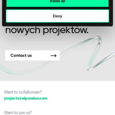
Allow all
Może to początek pięknej przyjaźni?
Deny
Jesteśmy dostępni dla
nowych projektów.
Contact us
Want to collaborate?
projects@elpassion.com
Want to join us?