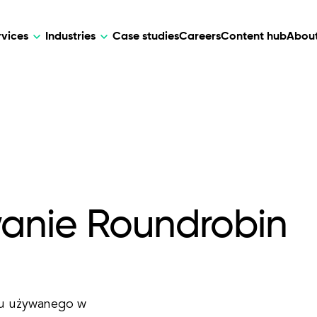
rvices
Industries
Case studies
Careers
Content hub
About
HR Tech
DEVELOPMENT
ARTIFICIAL 
lutions for patient care, data
AI-driven HR tech for automation, e
Web Development
AI Devel
elehealth.
experience, and business growth.
Mobile Development
Webflow Development
nie Roundrobin
mu używanego w