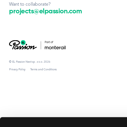
Want to collaborate?
projects@elpassion.com
© EL Passion Next sp. z o.o. 2026
Privacy Policy
Terms and Conditions