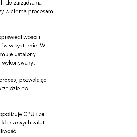
h do zarządzania
dzy wieloma procesami
prawiedliwości i
sów w systemie. W
ymuje ustalony
ć wykonywany.
proces, pozwalając
przejdzie do
polizuje CPU i że
z kluczowych zalet
liwość.