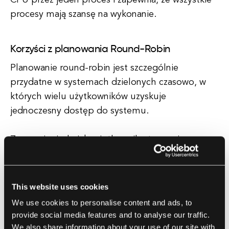
CPU przez jeden proces i zapewnia, że wszystkie
procesy mają szansę na wykonanie.
Korzyści z planowania Round-Robin
Planowanie round-robin jest szczególnie
przydatne w systemach dzielonych czasowo, w
których wielu użytkowników uzyskuje
jednoczesny dostęp do systemu.
Zapewnia, że każdy użytkownik otrzymuje
uczciwą część czasu CPU, co prowadzi do bardziej
responsywnego i efektywnego systemu. Inną
zaletą planowania round-robin jest jego zdolność
This website uses cookies
do efektywnego obsługiwania zarówno procesów
We use cookies to personalise content and ads, to
związanych z CPU, jak i procesów związanych z
provide social media features and to analyse our traffic.
operacjami wejścia/wyjścia.
We also share information about your use of our site with