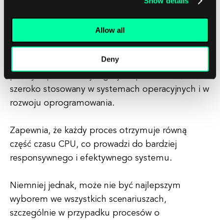
Show details
Jeśli proces wymaga więcej czasu CPU niż
przydzielony mu kwant, może dojść do częstego
Allow all
przełączania kontekstu, co prowadzi do
dodatkowych obciążeń i zmniejszenia wydajności.
Deny
Podsumowując, planowanie round-robin to
prosty i sprawiedliwy algorytm planowania,
szeroko stosowany w systemach operacyjnych i w
rozwoju oprogramowania.
Zapewnia, że każdy proces otrzymuje równą
część czasu CPU, co prowadzi do bardziej
responsywnego i efektywnego systemu.
Niemniej jednak, może nie być najlepszym
wyborem we wszystkich scenariuszach,
szczególnie w przypadku procesów o