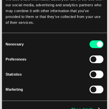
our social media, advertising and analytics partners who
may combine it with other information that you’ve
Procesy związane z CPU otrzymują uczciwą część
provided to them or that they’ve collected from your use
czasu CPU, podczas gdy procesy związane z I/O
of their services.
mogą wykonywać operacje I/O bez przerywania.
Consent
Wady planowania Round-Robin
Necessary
Selection
Chociaż planowanie round-robin jest
sprawiedliwe i efektywne, może nie być
Preferences
najlepszym wyborem we wszystkich
scenariuszach.
Statistics
Jedną z głównych wad planowania round-robin
Marketing
jest jego nieskuteczność w obsłudze procesów o
zróżnicowanych czasach wykonania.