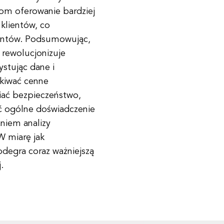
om oferowanie bardziej
klientów, co
lientów. Podsumowując,
 rewolucjonizuje
ystując dane i
skiwać cenne
iać bezpieczeństwo,
 ogólne doświadczenie
aniem analizy
W miarę jak
 odegra coraz ważniejszą
.