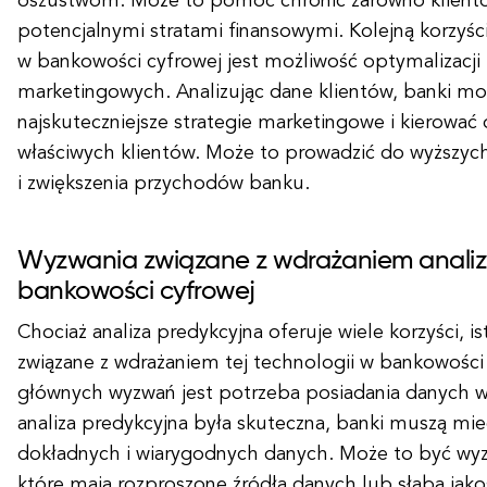
oszustwom. Może to pomóc chronić zarówno klientów
potencjalnymi stratami finansowymi. Kolejną korzyści
w bankowości cyfrowej jest możliwość optymalizacji
marketingowych. Analizując dane klientów, banki mo
najskuteczniejsze strategie marketingowe i kierować
właściwych klientów. Może to prowadzić do wyższyc
i zwiększenia przychodów banku.
Wyzwania związane z wdrażaniem analiz
bankowości cyfrowej
Chociaż analiza predykcyjna oferuje wiele korzyści, i
związane z wdrażaniem tej technologii w bankowości
głównych wyzwań jest potrzeba posiadania danych wy
analiza predykcyjna była skuteczna, banki muszą mi
dokładnych i wiarygodnych danych. Może to być wy
które mają rozproszone źródła danych lub słabą jak