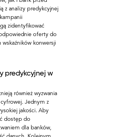
, jak i bank przed
ą z analizy predykcyjnej
 kampanii
gą zidentyfikować
 odpowiednie oferty do
h wskaźników konwersji
y predykcyjnej w
stnieją również wyzwania
 cyfrowej. Jednym z
sokiej jakości. Aby
eć dostęp do
zwaniem dla banków,
ość danych. Kolejnym