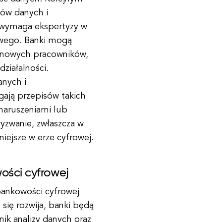
ków danych i
 wymaga ekspertyzy w
nowego. Banki mogą
ć nowych pracowników,
działalności.
anych i
gają przepisów takich
naruszeniami lub
yzwanie, zwłaszcza w
niejsze w erze cyfrowej.
ości cyfrowej
bankowości cyfrowej
 się rozwija, banki będą
nik analizy danych oraz