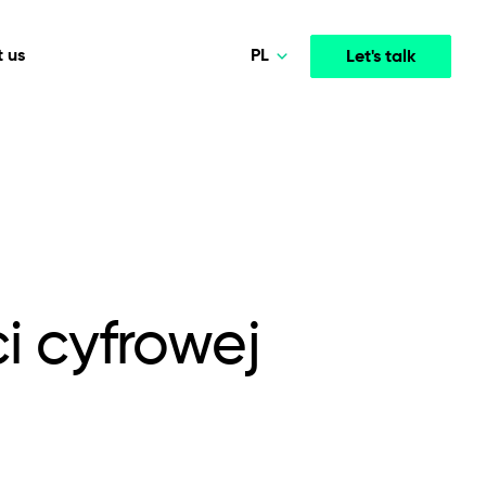
PL
 us
Let's talk
Norsk
Deutsch
Media & Entertainment
INTELLIGENCE
COOPERATION MODELS
English
mployee
High-performance streaming and media platforms
opment
Agile Project Management
that drive engagement.
Polski
i cyfrowej