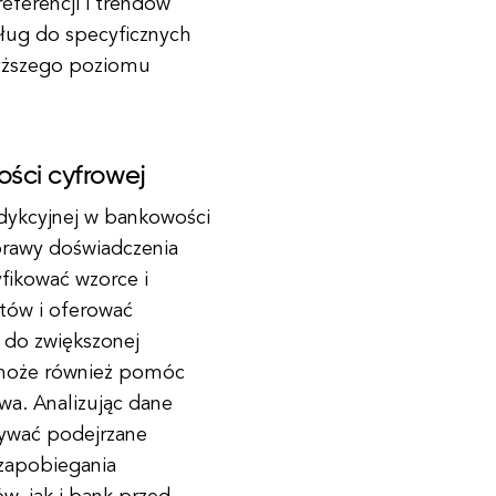
eferencji i trendów
sług do specyficznych
wyższego poziomu
ości cyfrowej
redykcyjnej w bankowości
prawy doświadczenia
yfikować wzorce i
tów i oferować
 do zwiększonej
na może również pomóc
wa. Analizując dane
rywać podejrzane
 zapobiegania