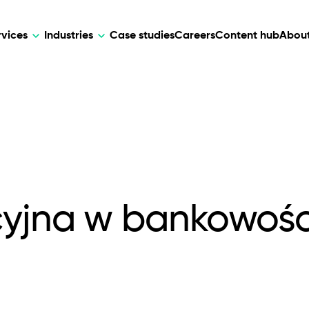
rvices
Industries
Case studies
Careers
Content hub
About
HR Tech
DEVELOPMENT
ARTIFICIAL 
lutions for patient care, data
AI-driven HR tech for automation, e
Web Development
AI Devel
elehealth.
experience, and business growth.
Mobile Development
Webflow Development
cyjna w bankowośc