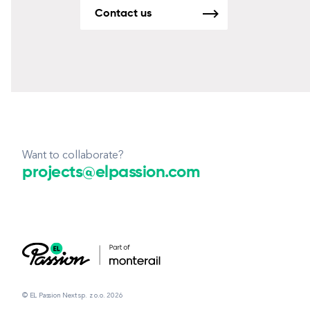
Contact us
Want to collaborate?
projects@elpassion.com
© EL Passion Next sp. z o.o. 2026