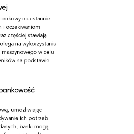
wej
 bankowy nieustannie
m i oczekiwaniom
az częściej stawiają
 polega na wykorzystaniu
ia maszynowego w celu
yników na podstawie
e bankowość
ową, umożliwiając
dywanie ich potrzeb
i danych, banki mogą