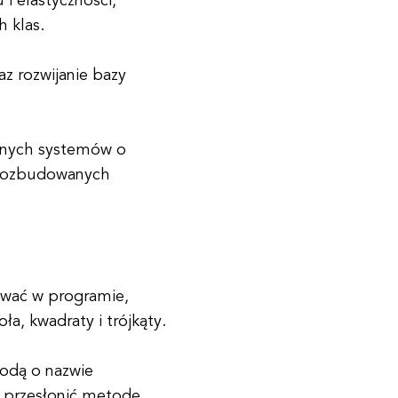
i elastyczności,
h klas.
az rozwijanie bazy
onych systemów o
 rozbudowanych
ować w programie,
ła, kwadraty i trójkąty.
todą o nazwie
e przesłonić metodę