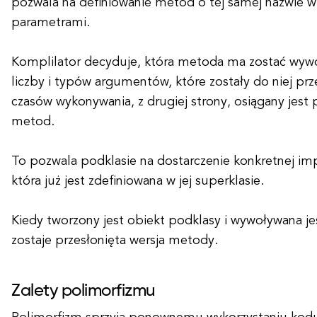
pozwala na definiowanie metod o tej samej nazwie w 
parametrami.
Komplilator decyduje, która metoda ma zostać wyw
liczby i typów argumentów, które zostały do niej pr
czasów wykonywania, z drugiej strony, osiągany jest 
metod.
To pozwala podklasie na dostarczenie konkretnej i
która już jest zdefiniowana w jej superklasie.
Kiedy tworzony jest obiekt podklasy i wywoływana 
zostaje przesłonięta wersja metody.
Zalety polimorfizmu