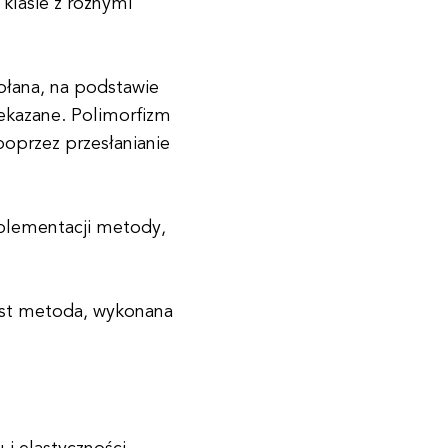
klasie z różnymi
ołana, na podstawie
zekazane. Polimorfizm
poprzez przesłanianie
mplementacji metody,
jest metoda, wykonana