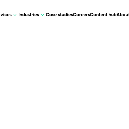
rvices
Industries
Case studies
Careers
Content hub
About
HR Tech
DEVELOPMENT
ARTIFICIAL 
lutions for patient care, data
AI-driven HR tech for automation, e
Web Development
AI Devel
elehealth.
experience, and business growth.
Mobile Development
Webflow Development