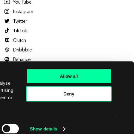
YouTube
Instagram
Twitter
TikTok
Clutch
Dribbble
Behance
Allow all
alyse
rtising
Deny
hem or
Let's talk
Show details