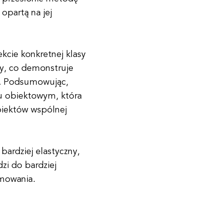
opartą na jej
kcie konkretnej klasy
dy, co demonstruje
u. Podsumowując,
u obiektowym, która
biektów wspólnej
bardziej elastyczny,
zi do bardziej
amowania.