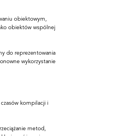
waniu obiektowym,
jako obiektów wspólnej
any do reprezentowania
 ponowne wykorzystanie
czasów kompilacji i
rzeciążanie metod,