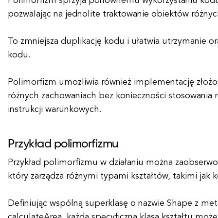
Polimorfizm sprzyja ponownemu wykorzystaniu kodu 
pozwalając na jednolite traktowanie obiektów różnyc
To zmniejsza duplikację kodu i ułatwia utrzymanie or
kodu.
Polimorfizm umożliwia również implementację złoż
różnych zachowaniach bez konieczności stosowania
instrukcji warunkowych.
Przykład polimorfizmu
Przykład polimorfizmu w działaniu można zaobserw
który zarządza różnymi typami kształtów, takimi jak ko
Definiując wspólną superklasę o nazwie Shape z me
calculateArea, każda specyficzna klasa kształtu moż