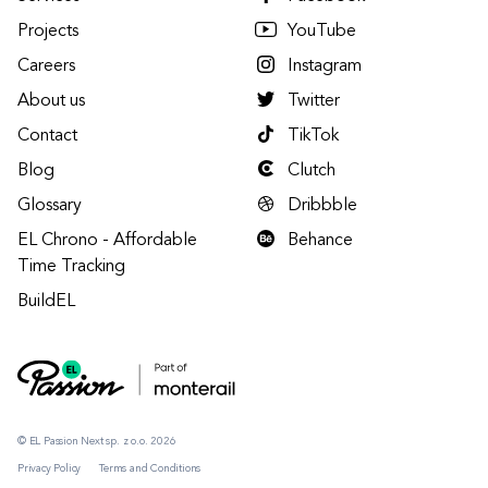
Projects
YouTube
Careers
Instagram
About us
Twitter
Contact
TikTok
Blog
Clutch
Glossary
Dribbble
EL Chrono - Affordable
Behance
Time Tracking
BuildEL
© EL Passion Next sp. z o.o. 2026
Privacy Policy
Terms and Conditions