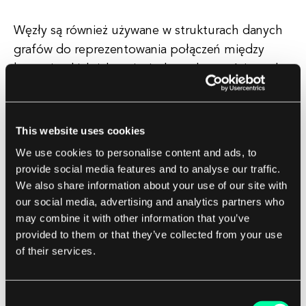
Węzły są również używane w strukturach danych
grafów do reprezentowania połączeń między
bytami, takich jak w sieciach społecznościowych,
routingu sieciowym i grafach zależności.
This website uses cookies
Węzeł w JavaScript
We use cookies to personalise content and ads, to
W JavaScript węzły są powszechnie używane w
provide social media features and to analyse our traffic.
kontekście Modelu Obiektowego Dokumentu
We also share information about your use of our site with
(DOM), który reprezentuje strukturę strony
our social media, advertising and analytics partners who
internetowej jako drzewo węzłów.
may combine it with other information that you’ve
provided to them or that they’ve collected from your use
of their services.
Każdy element, atrybut i węzeł tekstowy w
dokumencie HTML jest reprezentowany jako
węzeł w drzewie DOM.
Consent