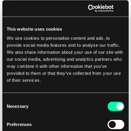
operacji związanych z cyberbezpieczeństwem, ale
także zmniejsza ryzyko błędu ludzkiego, które
może wystąpić podczas ręcznej analizy dużych
zbiorów danych.
This website uses cookies
We use cookies to personalise content and ads, to
Co więcej, uczenie maszynowe może być także
provide social media features and to analyse our traffic.
We also share information about your use of our site with
wykorzystywane do wzmacniania istniejących
our social media, advertising and analytics partners who
środków cyberbezpieczeństwa, takich jak
may combine it with other information that you’ve
systemy wykrywania intruzów i zapory ogniowe.
provided to them or that they’ve collected from your use
Poprzez integrację algorytmów uczenia
of their services.
maszynowego z tymi systemami, organizacje
mogą poprawić swoje zdolności do wykrywania i
Consent
blokowania złośliwej aktywności w czasie
Necessary
Selection
rzeczywistym, co wzmacnia ich ogólną postawę w
zakresie bezpieczeństwa.
Preferences