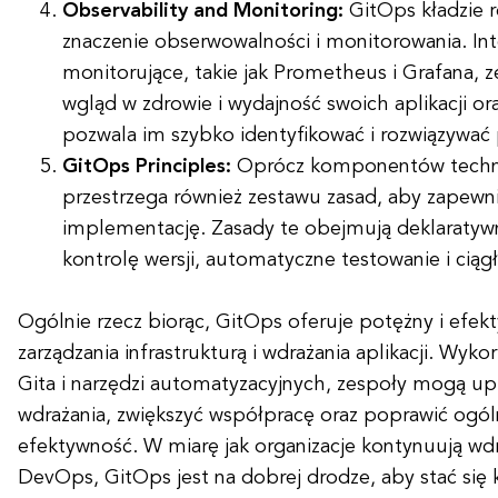
Observability and Monitoring:
GitOps kładzie r
znaczenie obserwowalności i monitorowania. Int
monitorujące, takie jak Prometheus i Grafana,
wgląd w zdrowie i wydajność swoich aplikacji ora
pozwala im szybko identyfikować i rozwiązywać
GitOps Principles:
Oprócz komponentów techni
przestrzega również zestawu zasad, aby zapewn
implementację. Zasady te obejmują deklaratywn
kontrolę wersji, automatyczne testowanie i cią
Ogólnie rzecz biorąc, GitOps oferuje potężny i efe
zarządzania infrastrukturą i wdrażania aplikacji. Wyko
Gita i narzędzi automatyzacyjnych, zespoły mogą up
wdrażania, zwiększyć współpracę oraz poprawić ogól
efektywność. W miarę jak organizacje kontynuują wd
DevOps, GitOps jest na dobrej drodze, aby stać si