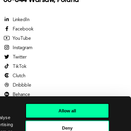
00-844 Warsaw, Poland
LinkedIn
Facebook
YouTube
Instagram
Twitter
TikTok
Clutch
Dribbble
Behance
Allow all
alyse
rtising
Deny