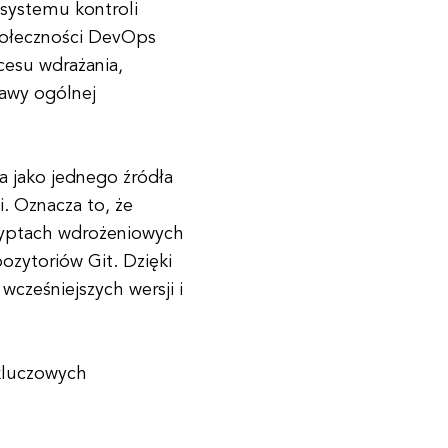
 systemu kontroli
społeczności DevOps
cesu wdrażania,
awy ogólnej
a jako jednego źródła
i. Oznacza to, że
kryptach wdrożeniowych
pozytoriów Git. Dzięki
cześniejszych wersji i
 kluczowych