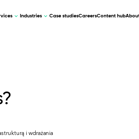
rvices
Industries
Case studies
Careers
Content hub
About
HR Tech
DEVELOPMENT
ARTIFICIAL 
lutions for patient care, data
AI-driven HR tech for automation, e
Web Development
AI Devel
elehealth.
experience, and business growth.
Mobile Development
Webflow Development
s?
strukturą i wdrażania