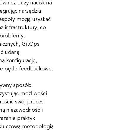
ównież duży nacisk na
egrując narzędzia
 zespoły mogą uzyskać
z infrastruktury, co
 problemy.
cznych, GitOps
ić udaną
ą konfigurację,
głe pętle feedbackowe.
ktywny sposób
rzystując możliwości
rościć swój proces
ną niezawodność i
rażanie praktyk
ę kluczową metodologią