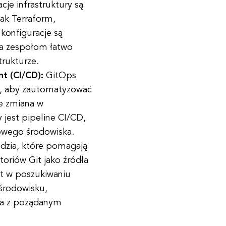
cje infrastruktury są
jak Terraform,
konfiguracje są
la zespołom łatwo
trukturze.
t (CI/CD):
GitOps
CD, aby zautomatyzować
ie zmiana w
y jest pipeline CI/CD,
lowego środowiska.
dzia, które pomagają
oriów Git jako źródła
it w poszukiwaniu
środowisku,
dna z pożądanym