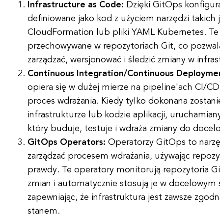
Infrastructure as Code:
Dzięki GitOps konfigura
definiowane jako kod z użyciem narzędzi takich 
CloudFormation lub pliki YAML Kubernetes. Te 
przechowywane w repozytoriach Git, co pozwa
zarządzać, wersjonować i śledzić zmiany w infras
Continuous Integration/Continuous Deploymen
opiera się w dużej mierze na pipeline'ach CI/
proces wdrażania. Kiedy tylko dokonana zostan
infrastrukturze lub kodzie aplikacji, uruchamian
który buduje, testuje i wdraża zmiany do doce
GitOps Operators:
Operatorzy GitOps to narzę
zarządzać procesem wdrażania, używając repozyt
prawdy. Te operatory monitorują repozytoria G
zmian i automatycznie stosują je w docelowym 
zapewniając, że infrastruktura jest zawsze zgo
stanem.