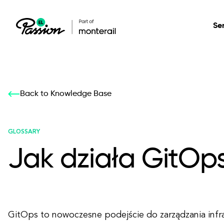
Se
Healthcare
Our services: build,
Our services: build,
DESIGN
Back to Knowledge Base
Secure, scalable so
transform, innovate
transform, innovate
Product Design
management, and t
your digital product
your digital product
GLOSSARY
Jak działa GitOp
All services
GitOps to nowoczesne podejście do zarządzania infra