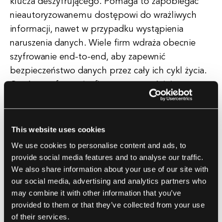
klucza deszyfrującego. Pomaga to zapobiegać
nieautoryzowanemu dostępowi do wrażliwych
informacji, nawet w przypadku wystąpienia
naruszenia danych. Wiele firm wdraża obecnie
szyfrowanie end-to-end, aby zapewnić
bezpieczeństwo danych przez cały ich cykl życia.
Oprócz szyfrowania, firmy coraz częściej
korzystają również z rozwiązań do zapobiegania
utracie danych (DLP), aby chronić swoje dane
aplikacji. Narzędzia DLP monitorują i kontrolują
This website uses cookies
przepływ danych w organizacji, pomagając
We use cookies to personalise content and ads, to
zapobiegać przeciekom danych i
provide social media features and to analyse our traffic.
nieautoryzowanemu dostępowi. Rozwiązania te
We also share information about your use of our site with
our social media, advertising and analytics partners who
mogą pomóc firmom w identyfikacji i klasyfikacji
may combine it with other information that you’ve
wrażliwych danych, monitorowaniu aktywności
provided to them or that they’ve collected from your use
użytkowników oraz egzekwowaniu polityk
of their services.