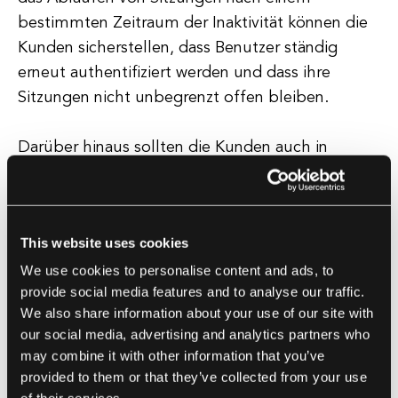
bestimmten Zeitraum der Inaktivität können die
Kunden sicherstellen, dass Benutzer ständig
erneut authentifiziert werden und dass ihre
Sitzungen nicht unbegrenzt offen bleiben.
Darüber hinaus sollten die Kunden auch in
Betracht ziehen, Techniken zur Verhinderung von
Sitzungsfixierung zu implementieren, um sich
gegen mögliche Sicherheitsbedrohungen zu
This website uses cookies
schützen. Sitzungsfixierung tritt auf, wenn ein
We use cookies to personalise content and ads, to
Angreifer die Sitzungs-ID eines Benutzers auf
provide social media features and to analyse our traffic.
einen bekannten Wert setzt, wodurch er die
We also share information about your use of our site with
Sitzung des Benutzers übernehmen kann. Durch
our social media, advertising and analytics partners who
Techniken wie die Regeneration von Sitzungen
may combine it with other information that you’ve
oder das Rotieren von Sitzungs-IDs können die
provided to them or that they’ve collected from your use
Kunden das Risiko von