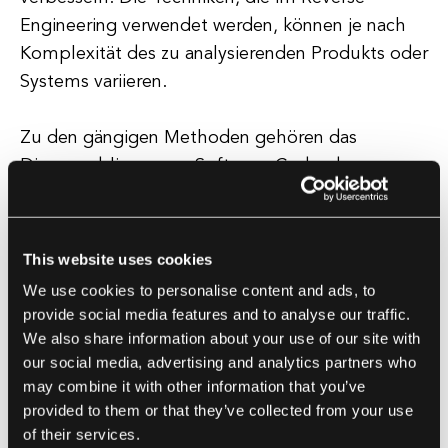
Engineering verwendet werden, können je nach
Komplexität des zu analysierenden Produkts oder
Systems variieren.
Zu den gängigen Methoden gehören das
Disassemblieren von Software-Code, das
Analysieren von Netzwerkprotokollen, das
Rückwärtskompilieren von Binärdateien und die
Verwendung von Werkzeugen wie Debuggern
This website uses cookies
und Decompilern. Reverse Engineering kann ein
We use cookies to personalise content and ads, to
wertvolles Werkzeug für Softwareentwickler,
provide social media features and to analyse our traffic.
Ingenieure und Sicherheitsfachleute sein, da es
We also share information about your use of our site with
ihnen ermöglicht, ein tieferes Verständnis dafür
our social media, advertising and analytics partners who
may combine it with other information that you’ve
zu gewinnen, wie Produkte und Systeme
provided to them or that they’ve collected from your use
funktionieren, potenzielle Schwächen oder
of their services.
Verbesserungsmöglichkeiten zu identifizieren und