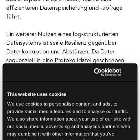
effizienteren Datenspeicherung und -abfrage
führt.
Ein weiterer Nutzen eines log-strukturierten
Dateisystems ist seine Resilienz gegenüber
Datenkorruption und Abstürzen. Da Daten
sequenziell in eine Protokolldatei geschrieben
werden, ist es einfacher, sich von Abstürzen oder
Datenkorruption zu erholen. Im Falle eines
Absturzes kann das Dateisystem einfach die
This website uses cookies
Protokolldatei wiedergeben, um das System in
We use cookies to personalise content and ads, to
einen konsistenten Zustand wiederherzustellen
provide social media features and to analyse our traffic.
und die Datenintegrität und -zuverlässigkeit zu
We also share information about your use of our site with
gewährleisten.
our social media, advertising and analytics partners who
may combine it with other information that you’ve
Für Softwareentwicklungsunternehmen kann die