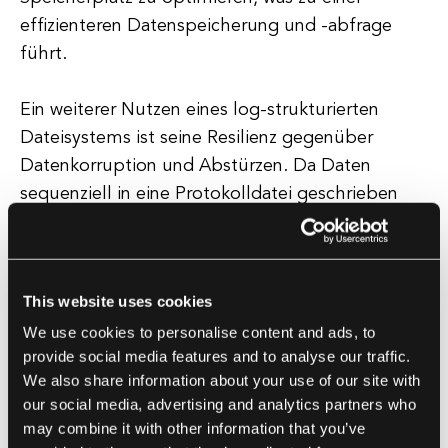
effizienteren Datenspeicherung und -abfrage
führt.
Ein weiterer Nutzen eines log-strukturierten
Dateisystems ist seine Resilienz gegenüber
Datenkorruption und Abstürzen. Da Daten
sequenziell in eine Protokolldatei geschrieben
werden, ist es einfacher, sich von Abstürzen oder
Datenkorruption zu erholen. Im Falle eines
Absturzes kann das Dateisystem einfach die
This website uses cookies
Protokolldatei wiedergeben, um das System in
We use cookies to personalise content and ads, to
einen konsistenten Zustand wiederherzustellen
provide social media features and to analyse our traffic.
und die Datenintegrität und -zuverlässigkeit zu
We also share information about your use of our site with
gewährleisten.
our social media, advertising and analytics partners who
may combine it with other information that you’ve
Für Softwareentwicklungsunternehmen kann die