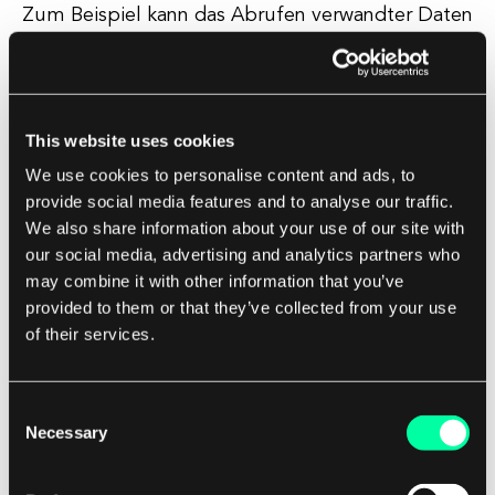
Zum Beispiel kann das Abrufen verwandter Daten
aus mehreren Tabellen in einer relationalen
Datenbank mehrere Abfragen und Joins
erfordern, was im Vergleich zu der direkten
Objekttraversierung in der objektorientierten
This website uses cookies
Programmierung ineffizient sein kann. Um den
We use cookies to personalise content and ads, to
Impedanzunterschied zu adressieren, können
provide social media features and to analyse our traffic.
We also share information about your use of our site with
Entwickler Object-Relational Mapping (ORM)-
our social media, advertising and analytics partners who
Frameworks wie Hibernate oder Entity
may combine it with other information that you’ve
Framework verwenden.
provided to them or that they’ve collected from your use
of their services.
Diese Frameworks abstrahieren die Abbildung
zwischen Objekten und Tabellen, sodass
Consent
Entwickler in ihrem Code mit Objekten arbeiten
Necessary
Selection
können, während das ORM die
Datenbankinteraktionen übernimmt.