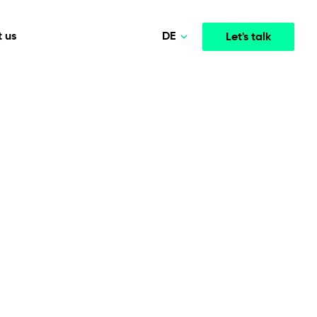
DE
 us
Let's talk
Polski
Norsk
Media & Entertainment
INTELLIGENCE
COOPERATION MODELS
English
mployee
High-performance streaming and media platforms
opment
Agile Project Management
that drive engagement.
Deutsch