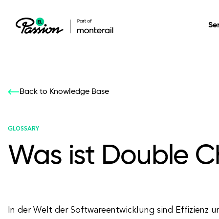
Se
Healthcare
Our services: build,
Our services: build,
DESIGN
Back to Knowledge Base
Secure, scalable so
transform, innovate
transform, innovate
Product Design
management, and t
your digital product
your digital product
GLOSSARY
Was ist Double 
All services
In der Welt der Softwareentwicklung sind Effizienz u