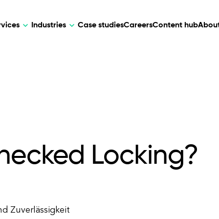
rvices
Industries
Case studies
Careers
Content hub
About
HR Tech
DEVELOPMENT
ARTIFICIAL 
lutions for patient care, data
AI-driven HR tech for automation, e
Web Development
AI Devel
elehealth.
experience, and business growth.
Mobile Development
Webflow Development
Checked Locking?
nd Zuverlässigkeit