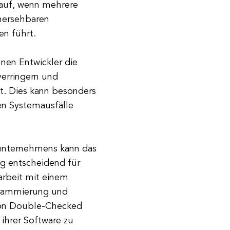
 auf, wenn mehrere
hersehbaren
en führt.
nen Entwickler die
verringern und
st. Dies kann besonders
nen Systemausfälle
sunternehmens kann das
ng entscheidend für
arbeit mit einem
grammierung und
von Double-Checked
 ihrer Software zu