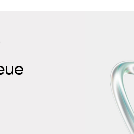
n
neue