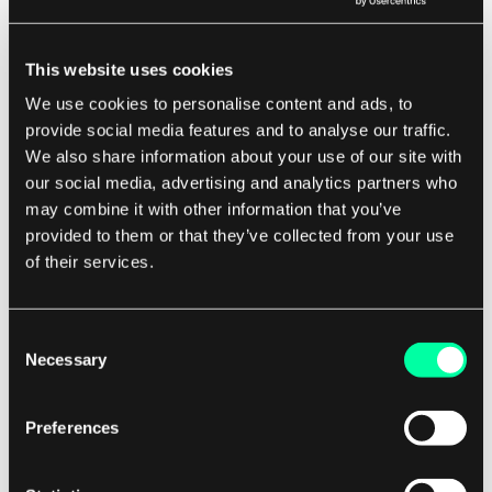
für das Abhängigkeitsmanagement übernehmen.
Dazu gehört die Verwendung von Paketmanagern
This website uses cookies
wie npm oder Maven, um Abhängigkeiten
We use cookies to personalise content and ads, to
automatisch zu verwalten, sowie die Einhaltung
provide social media features and to analyse our traffic.
von Versionskonventionen und das Aktualisieren
We also share information about your use of our site with
von Abhängigkeiten. Indem sie organisiert
our social media, advertising and analytics partners who
may combine it with other information that you’ve
bleiben und proaktiv im Umgang mit
provided to them or that they’ve collected from your use
Abhängigkeiten sind, können Entwickler die
of their services.
Kopfschmerzen der Dependency-Hölle
vermeiden und sich auf den Aufbau
hochwertiger Software konzentrieren.
Consent
Necessary
Selection
Für Softwareentwicklungsgesellschaften ist das
Preferences
Konzept der Dependency-Hölle besonders
relevant, da es direkte Auswirkungen auf
Projektzeitpläne und Budgets haben kann. Wenn