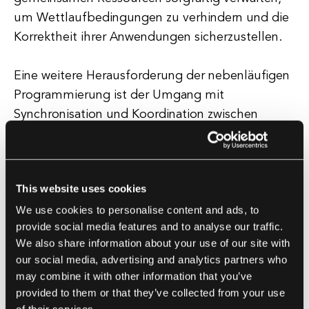
um Wettlaufbedingungen zu verhindern und die
Korrektheit ihrer Anwendungen sicherzustellen.
Eine weitere Herausforderung der nebenläufigen
Programmierung ist der Umgang mit
Synchronisation und Koordination zwischen
Aufgaben. Entwickler müssen sicherstellen, dass
Aufgaben ordnungsgemäß synchronisiert und
koordiniert sind, um Konflikte zu vermeiden und
This website uses cookies
die korrekte Ausführung ihrer Anwendungen zu
We use cookies to personalise content and ads, to
gewährleisten. Dies kann besonders
provide social media features and to analyse our traffic.
herausfordernd in komplexen Anwendungen mit
We also share information about your use of our site with
mehreren gleichzeitigen Aufgaben sein.
our social media, advertising and analytics partners who
may combine it with other information that you’ve
Trotz dieser Herausforderungen ist nebenläufige
provided to them or that they’ve collected from your use
Programmierung eine essentielle Fähigkeit für