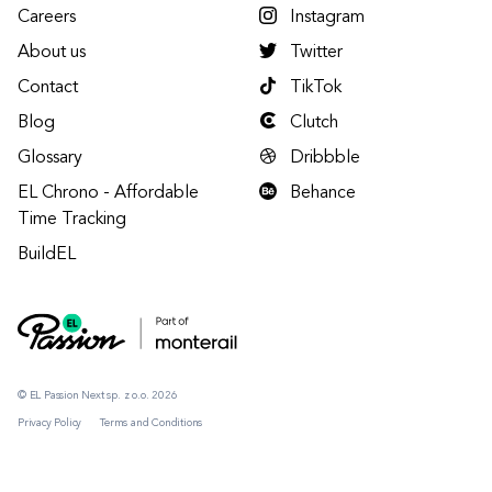
Careers
Instagram
About us
Twitter
Contact
TikTok
Blog
Clutch
Glossary
Dribbble
EL Chrono - Affordable
Behance
Time Tracking
BuildEL
© EL Passion Next sp. z o.o. 2026
Privacy Policy
Terms and Conditions