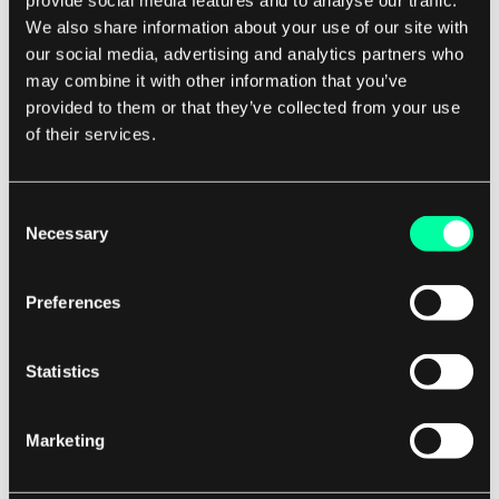
provide social media features and to analyse our traffic.
auf dem Alter der Objekte und verwendet
We also share information about your use of our site with
unterschiedliche Strategien zur
our social media, advertising and analytics partners who
Speicherbereinigung für jede Generation. Durch
may combine it with other information that you’ve
provided to them or that they’ve collected from your use
den Fokus auf jüngere Generationen zunächst
of their services.
kann die generative Speicherbereinigung die
insgesamt für die Speicherbereinigung benötigte
Zeit reduzieren und die Programmleistung
Consent
Necessary
verbessern.
Selection
Zusätzlich zu diesen Algorithmen gibt es viele
Preferences
andere Variationen und Optimierungen, die auf
die Speicherbereinigung angewendet werden
Statistics
können, wie inkrementelle Speicherbereinigung,
parallele Speicherbereinigung und gleichzeitige
Marketing
Speicherbereinigung. Diese Techniken zielen
darauf ab, die Auswirkungen der