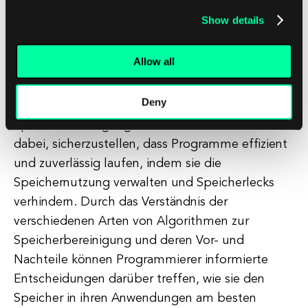
Speicherbereinigung auf die Programmleistung
Show details
zu minimieren, indem die Arbeit über die Zeit
verteilt oder die Speicherbereinigung parallel
Allow all
zum Hauptprogramm durchgeführt wird.
Deny
Insgesamt spielen Algorithmen zur
Speicherbereinigung eine entscheidende Rolle
dabei, sicherzustellen, dass Programme effizient
und zuverlässig laufen, indem sie die
Speichernutzung verwalten und Speicherlecks
verhindern. Durch das Verständnis der
verschiedenen Arten von Algorithmen zur
Speicherbereinigung und deren Vor- und
Nachteile können Programmierer informierte
Entscheidungen darüber treffen, wie sie den
Speicher in ihren Anwendungen am besten