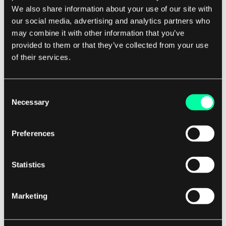
bei der Arbeit mit Unicode konfrontiert werden
We also share information about your use of our site with
können.
our social media, advertising and analytics partners who
may combine it with other information that you’ve
provided to them or that they’ve collected from your use
Ein häufiges Problem sind potenzielle
of their services.
Schriftarten-Rendering-Probleme, insbesondere
bei komplexen Schriften oder Sprachen, die
nicht von allen Schriftarten gut unterstützt
Consent
werden. Eine weitere Herausforderung sind die
Necessary
Selection
höheren Speicher- und Speicheranforderungen,
die mit der Verwendung von Unicode verbunden
Preferences
sind, da jedes Zeichen in der Regel mehr Platz
benötigt als Zeichen in traditionellen
Statistics
Codierungssystemen.
Marketing
Dennoch überwiegen die Vorteile der
Verwendung von Unicode in der Regel diese