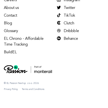
Careers
Instagram
About us
Twitter
Contact
TikTok
Blog
Clutch
Glossary
Dribbble
EL Chrono - Affordable
Behance
Time Tracking
BuildEL
© EL Passion Next sp. z o.o. 2026
Privacy Policy
Terms and Conditions