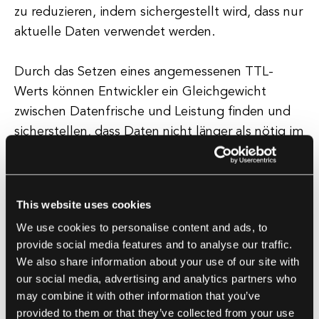
zu reduzieren, indem sichergestellt wird, dass nur
aktuelle Daten verwendet werden.
Durch das Setzen eines angemessenen TTL-
Werts können Entwickler ein Gleichgewicht
zwischen Datenfrische und Leistung finden und
sicherstellen, dass Daten nicht länger als nötig im
Cache gespeichert werden.
Überlegungen zur Festlegung der Time-to-
This website uses cookies
Live
We use cookies to personalise content and ads, to
Bei der Festlegung eines TTL-Werts müssen
provide social media features and to analyse our traffic.
We also share information about your use of our site with
Entwickler die Art der zwischengespeicherten
our social media, advertising and analytics partners who
Daten und die Anforderungen der Anwendung
may combine it with other information that you’ve
berücksichtigen.
provided to them or that they’ve collected from your use