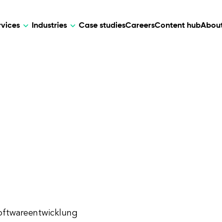
rvices
Industries
Case studies
Careers
Content hub
About
HR Tech
DEVELOPMENT
ARTIFICIAL 
lutions for patient care, data
AI-driven HR tech for automation, e
Web Development
AI Devel
elehealth.
experience, and business growth.
Mobile Development
Webflow Development
Softwareentwicklung