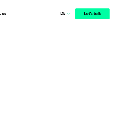
DE
 us
Let's talk
Polski
Norsk
Media & Entertainment
INTELLIGENCE
COOPERATION MODELS
English
mployee
High-performance streaming and media platforms
opment
Agile Project Management
that drive engagement.
Deutsch