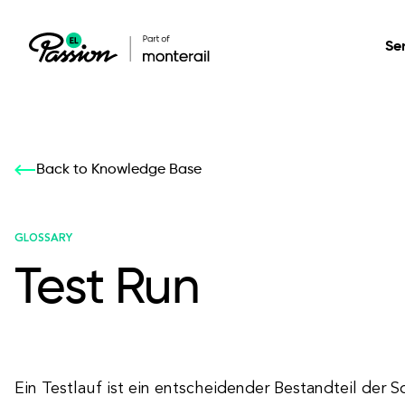
Se
Healthcare
Our services: build,
Our services: build,
DESIGN
Back to Knowledge Base
Secure, scalable so
transform, innovate
transform, innovate
Product Design
management, and t
your digital product
your digital product
GLOSSARY
Test Run
All services
Ein Testlauf ist ein entscheidender Bestandteil der 