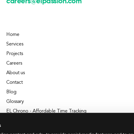
careers@elpassion.com
Home
Services
Projects
Careers
About us
Contact
Blog
Glossary
EL Chrono - Affordable Time Tracking
BuildEL
s