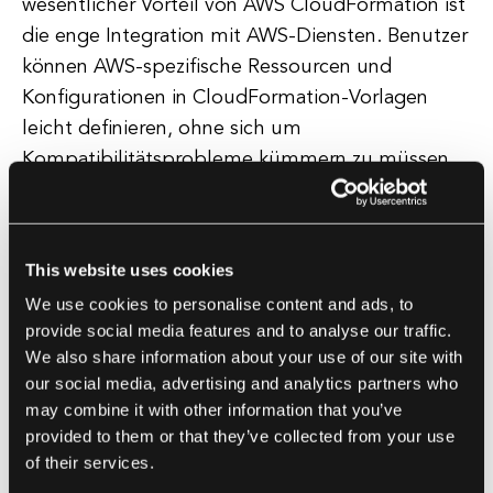
wesentlicher Vorteil von AWS CloudFormation ist
die enge Integration mit AWS-Diensten. Benutzer
können AWS-spezifische Ressourcen und
Konfigurationen in CloudFormation-Vorlagen
leicht definieren, ohne sich um
Kompatibilitätsprobleme kümmern zu müssen.
CloudFormation bietet auch Funktionen wie
verschachtelte Stapel, referenzierte Stapel über
verschiedene Stacks hinweg und
This website uses cookies
Stapelrichtlinien, die eine detailliertere Kontrolle
We use cookies to personalise content and ads, to
über die Bereitstellung und Verwaltung von
provide social media features and to analyse our traffic.
Ressourcen ermöglichen. Darüber hinaus
We also share information about your use of our site with
unterstützt CloudFormation die Drift-Erkennung,
our social media, advertising and analytics partners who
die den Benutzern hilft, Abweichungen zwischen
may combine it with other information that you’ve
provided to them or that they’ve collected from your use
dem gewünschten Zustand der Infrastruktur und
of their services.
dem tatsächlichen Zustand zu identifizieren.