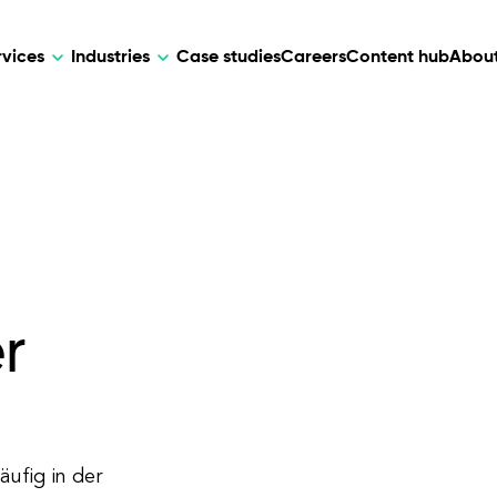
rvices
Industries
Case studies
Careers
Content hub
About
HR Tech
DEVELOPMENT
ARTIFICIAL 
lutions for patient care, data
AI-driven HR tech for automation, e
Web Development
AI Devel
elehealth.
experience, and business growth.
Mobile Development
Webflow Development
r
äufig in der