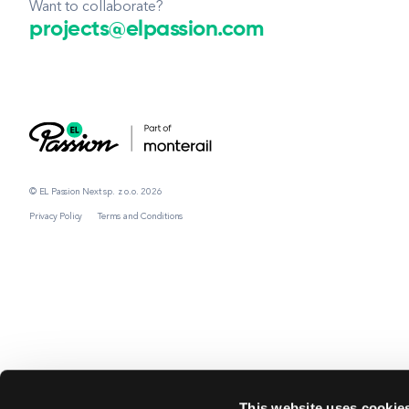
Want to collaborate?
projects@elpassion.com
© EL Passion Next sp. z o.o. 2026
Privacy Policy
Terms and Conditions
This website uses cookie