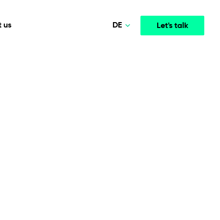
DE
 us
Let's talk
Polski
Norsk
Media & Entertainment
INTELLIGENCE
COOPERATION MODELS
English
mployee
High-performance streaming and media platforms
opment
Agile Project Management
that drive engagement.
Deutsch