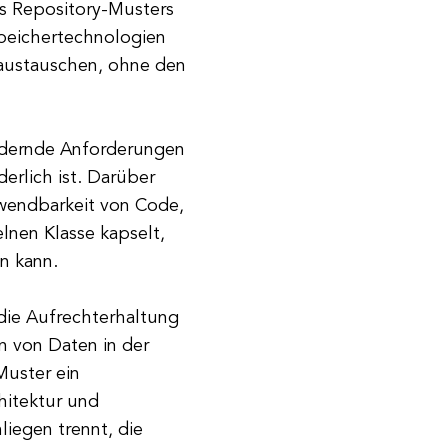
s Repository-Musters
peichertechnologien
austauschen, ohne den
 ändernde Anforderungen
erlich ist. Darüber
rwendbarkeit von Code,
elnen Klasse kapselt,
n kann.
 die Aufrechterhaltung
n von Daten in der
Muster ein
hitektur und
iegen trennt, die