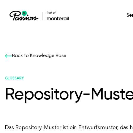
Se
Healthcare
Our services: build,
Our services: build,
DESIGN
Back to Knowledge Base
Secure, scalable so
transform, innovate
transform, innovate
Product Design
management, and t
your digital product
your digital product
GLOSSARY
Repository-Muste
All services
Das Repository-Muster ist ein Entwurfsmuster, das h