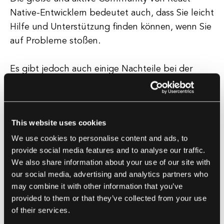
Native-Entwicklern bedeutet auch, dass Sie leicht
Hilfe und Unterstützung finden können, wenn Sie
auf Probleme stoßen.
Es gibt jedoch auch einige Nachteile bei der
Verwendung von React Native. Eine der
Hauptsorgen ist der Mangel an Unterstützung für
bestimmte native Funktionen und APIs. Während
This website uses cookies
React Native eine breite Palette an integrierten
We use cookies to personalise content and ads, to
Komponenten bietet, kann es Situationen geben,
provide social media features and to analyse our traffic.
in denen Sie auf plattformspezifische Funktionen
We also share information about your use of our site with
zugreifen müssen, was mit React Native
our social media, advertising and analytics partners who
herausfordernd sein kann.
may combine it with other information that you’ve
provided to them or that they’ve collected from your use
Ein weiteres potenzielles Minus der Nutzung von
of their services.
React Native ist die Abhängigkeit von