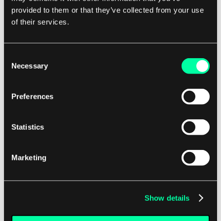
sie Organisationen hilft, sichere Zonen
provided to them or that they’ve collected from your use
innerhalb des Netzwerks zu schaffen, die die
of their services.
Ausbreitung von Bedrohungen
einschränken. Durch die Segmentierung des
Consent
Netzwerks in kleinere, isolierte Segmente
Necessary
Selection
können Organisationen Sicherheitsvorfälle
eingrenzen und verhindern, dass Angreifer
Preferences
lateral im Netzwerk vorrücken. Dies kann
Organisationen helfen, die Auswirkungen
von Sicherheitsvorfällen zu minimieren und
Statistics
kritische Vermögenswerte vor unbefugtem
Zugriff zu schützen.
Marketing
Implementieren Sie Verschlüsselung und
Datenschutz:
Verschlüsselung ist ein
kritischer Bestandteil der Zero-Trust-
Show details
Architektur, da sie Organisationen hilft,