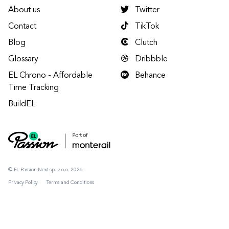
About us
Twitter
Contact
TikTok
Blog
Clutch
Glossary
Dribbble
EL Chrono - Affordable
Behance
Time Tracking
BuildEL
© EL Passion Next sp. z o.o. 2026
Privacy Policy
Terms and Conditions