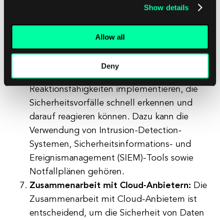
Umgebung sind Organisationen einer
Show details
Vielzahl von Sicherheitsbedrohungen
ausgesetzt, wie z. B. Malware, Phishing-
Allow all
Angriffe und Datenverletzungen. Um diese
Risiken zu mindern, sollten Organisationen
Deny
Bedrohungserkennungs- und
Reaktionsfähigkeiten implementieren, die
Sicherheitsvorfälle schnell erkennen und
darauf reagieren können. Dazu kann die
Verwendung von Intrusion-Detection-
Systemen, Sicherheitsinformations- und
Ereignismanagement (SIEM)-Tools sowie
Notfallplänen gehören.
Zusammenarbeit mit Cloud-Anbietern:
Die
Zusammenarbeit mit Cloud-Anbietern ist
entscheidend, um die Sicherheit von Daten