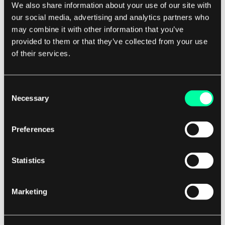
We also share information about your use of our site with
Sicherheitsvorfälle und Compliance-
our social media, advertising and analytics partners who
Verstöße zu erkennen. Organisationen
may combine it with other information that you’ve
sollten Überwachungstools implementieren,
provided to them or that they’ve collected from your use
die Echtzeit-Sichtbarkeit in Cloud-
of their services.
Aktivitäten bieten, wie z. B.
Benutzeranmeldungen,
Consent
Datenübertragungen und
Necessary
Selection
Konfigurationsänderungen. Regelmäßige
Audits sollten ebenfalls durchgeführt
Preferences
werden, um die Wirksamkeit der
Sicherheitskontrollen zu bewerten und
Statistics
Verbesserungsmöglichkeiten zu
identifizieren.
Implementieren Sie
Marketing
Bedrohungserkennungs- und
Reaktionsfähigkeiten:
In einer Multi-cloud-