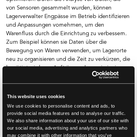
von Sensoren gesammelt wurden, können
Lagerverwalter Engpässe im Betrieb identifizieren
und Anpassungen vornehmen, um den
Warenfluss durch die Einrichtung zu verbessern.
Zum Beispiel können sie Daten über die
Bewegung von Waren verwenden, um Lagerorte
neu zu organisieren und die Zeit zu verkürzen, die
benötigt wird, um Aufträge zu kommissionieren
und zu verpacken.
Darüber hinaus können IoT-Geräte mit anderen
This website uses cookies
Technologien, wie künstlicher Intelligenz und
We use cookies to personalise content and ads, to
maschinellem Lernen, integriert werden, um sich
provide social media features and to analyse our traffic.
wiederholende Aufgaben zu automatisieren und
We also share information about your use of our site with
Vorhersagen über die zukünftige Nachfrage zu
our social media, advertising and analytics partners who
may combine it with other information that you’ve
treffen. Dies kann Lagerverwaltern helfen, die