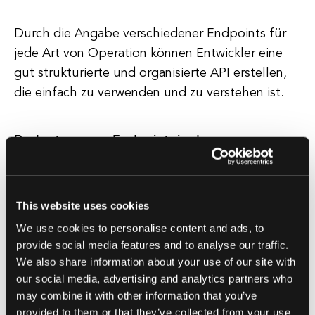
Durch die Angabe verschiedener Endpoints für
jede Art von Operation können Entwickler eine
gut strukturierte und organisierte API erstellen,
die einfach zu verwenden und zu verstehen ist.
Bedeutung von Endpoints in der
Softwareentwicklung
Endpoints sind wesentliche Komponenten der
modernen Softwareentwicklung, insbesondere im
This website uses cookies
Zeitalter von Microservices und verteilten
We use cookies to personalise content and ads, to
Systemen.
provide social media features and to analyse our traffic.
We also share information about your use of our site with
our social media, advertising and analytics partners who
Sie bieten eine standardisierte Möglichkeit für
may combine it with other information that you’ve
verschiedene Anwendungen, über das Internet
provided to them or that they’ve collected from your use