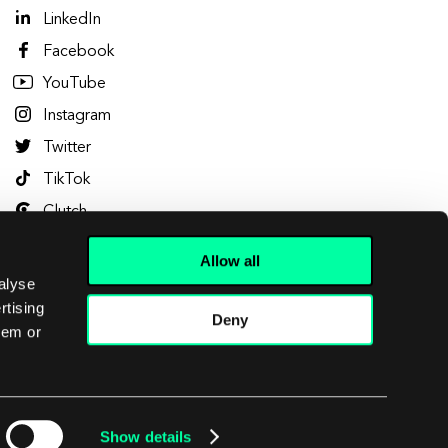
LinkedIn
Facebook
YouTube
Instagram
Twitter
TikTok
Clutch
Dribbble
Allow all
Behance
alyse
rtising
Deny
hem or
Let's talk
Show details