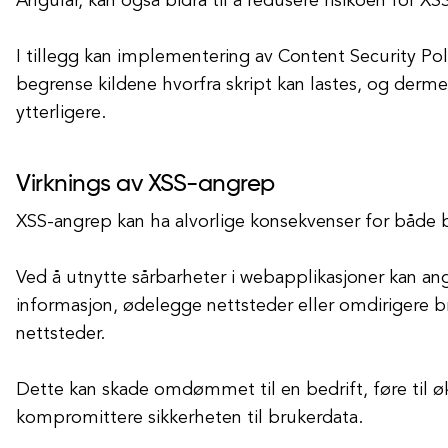
Angular, kan også bidra til å redusere risikoen for XS
I tillegg kan implementering av Content Security Poli
begrense kildene hvorfra skript kan lastes, og derm
ytterligere.
Virknings av XSS-angrep
XSS-angrep kan ha alvorlige konsekvenser for både b
Ved å utnytte sårbarheter i webapplikasjoner kan angr
informasjon, ødelegge nettsteder eller omdirigere b
nettsteder.
Dette kan skade omdømmet til en bedrift, føre til 
kompromittere sikkerheten til brukerdata.