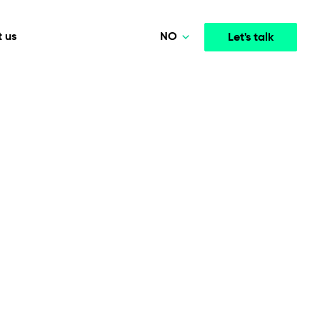
NO
 us
Let's talk
Polski
Deutsch
Media & Entertainment
INTELLIGENCE
COOPERATION MODELS
English
mployee
High-performance streaming and media platforms
opment
Agile Project Management
that drive engagement.
Norsk