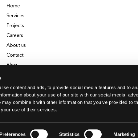
Home
Services
Projects
Careers
About us
Contact
Blog
Glossary
s
EL Chrono - Affordable Time Tracking
ise content and ads, to provide social media features and to an
information about your use of our site with our social media, adve
BuildEL
 may combine it with other information that you’ve provided to t
 your use of their services.
Preferences
Statistics
Marketing