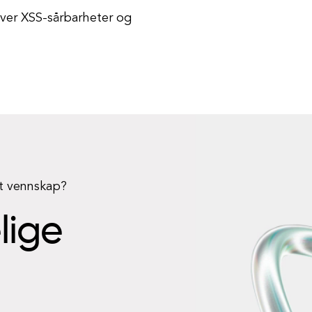
over XSS-sårbarheter og
rt vennskap?
elige