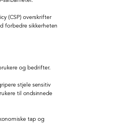
S-sårbarheter.
cy (CSP) overskrifter
ed forbedre sikkerheten
rukere og bedrifter.
ipere stjele sensitiv
rukere til ondsinnede
økonomiske tap og