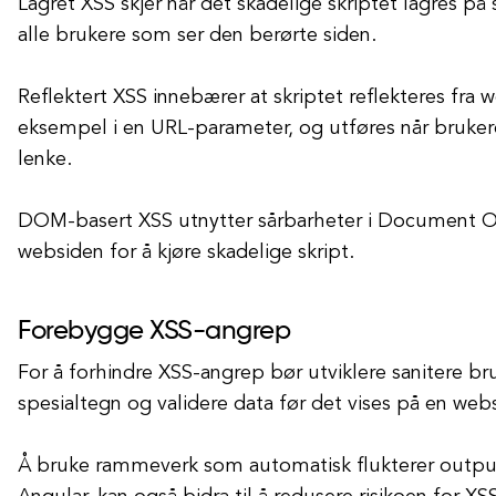
Lagret XSS skjer når det skadelige skriptet lagres på 
alle brukere som ser den berørte siden.
Reflektert XSS innebærer at skriptet reflekteres fra 
eksempel i en URL-parameter, og utføres når bruker
lenke.
DOM-basert XSS utnytter sårbarheter i Document 
websiden for å kjøre skadelige skript.
Forebygge XSS-angrep
For å forhindre XSS-angrep bør utviklere sanitere b
spesialtegn og validere data før det vises på en web
Å bruke rammeverk som automatisk flukterer output