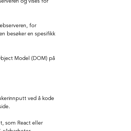
serveren og vises for
webserveren, for
en besøker en spesifikk
Object Model (DOM) på
rukerinnputt ved å kode
side.
, som React eller