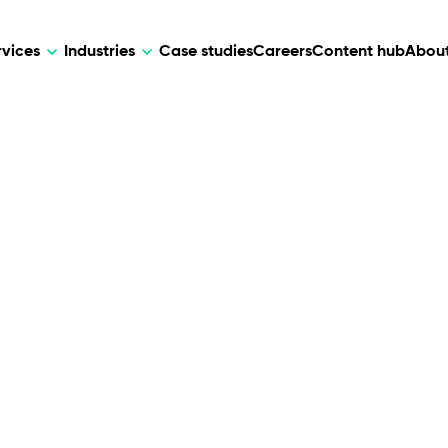
rvices
Industries
Case studies
Careers
Content hub
About
HR Tech
DEVELOPMENT
ARTIFICIAL 
lutions for patient care, data
AI-driven HR tech for automation, e
Web Development
AI Devel
elehealth.
experience, and business growth.
Mobile Development
Webflow Development