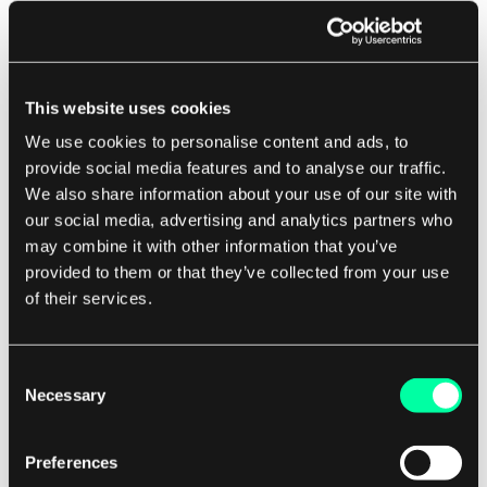
Dies kann die Verwendung von Machine-Learning-
Algorithmen, Datenabruftechniken und anderen
ausgeklügelten Datenverarbeitungsmethoden
beinhalten, um Muster, Trends und Korrelationen
This website uses cookies
innerhalb der Daten aufzudecken. Darüber
We use cookies to personalise content and ads, to
hinaus erfordert das Datenhandling in diesen
provide social media features and to analyse our traffic.
We also share information about your use of our site with
Maßstäben auch robuste
our social media, advertising and analytics partners who
Datenmanagementpraktiken, um die
may combine it with other information that you’ve
Datenintegrität, Sicherheit und die Einhaltung
provided to them or that they’ve collected from your use
von Vorschriften sicherzustellen.
of their services.
Dazu gehört die Implementierung von
Consent
Datenbackup- und Katastrophenschutzlösungen,
Necessary
Selection
Datenverschlüsselung, Zugangskontrollen und
Daten Governance-Richtlinien, um sensitive
Preferences
Informationen zu schützen und