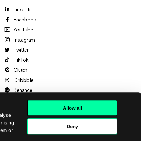
LinkedIn
Facebook
YouTube
Instagram
Twitter
TikTok
Clutch
Dribbble
Behance
Allow all
alyse
rtising
Deny
hem or