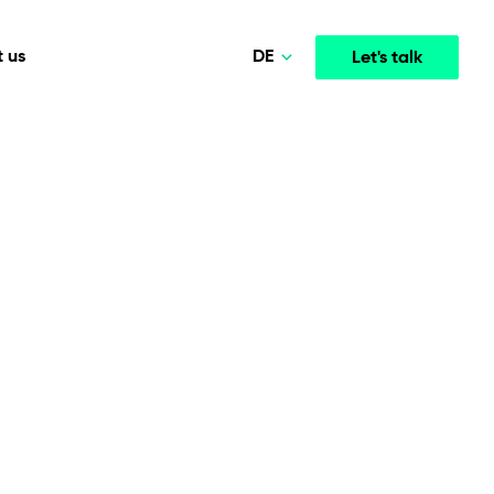
DE
 us
Let's talk
Polski
Norsk
Media & Entertainment
INTELLIGENCE
COOPERATION MODELS
English
mployee
High-performance streaming and media platforms
opment
Agile Project Management
that drive engagement.
Deutsch