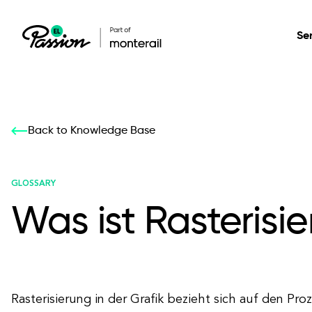
Se
Healthcare
Our services: build,
Our services: build,
DESIGN
Back to Knowledge Base
Secure, scalable so
transform, innovate
transform, innovate
Product Design
management, and t
your digital product
your digital product
GLOSSARY
Was ist Rasterisie
All services
Rasterisierung in der Grafik bezieht sich auf den Pro