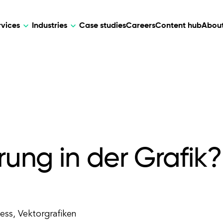
rvices
Industries
Case studies
Careers
Content hub
About
HR Tech
DEVELOPMENT
ARTIFICIAL 
lutions for patient care, data
AI-driven HR tech for automation, e
Web Development
AI Devel
elehealth.
experience, and business growth.
Mobile Development
Webflow Development
rung in der Grafik?
zess, Vektorgrafiken