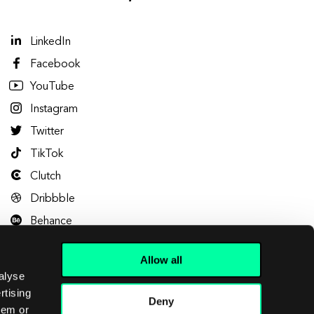
LinkedIn
Facebook
YouTube
Instagram
Twitter
TikTok
Clutch
Dribbble
Behance
Allow all
alyse
rtising
Deny
hem or