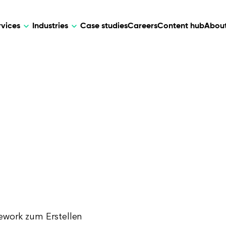
rvices
Industries
Case studies
Careers
Content hub
About
HR Tech
DEVELOPMENT
ARTIFICIAL 
lutions for patient care, data
AI-driven HR tech for automation, e
Web Development
AI Devel
elehealth.
experience, and business growth.
Mobile Development
Webflow Development
mework zum Erstellen