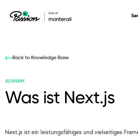
Se
Healthcare
Our services: build,
Our services: build,
DESIGN
Back to Knowledge Base
Secure, scalable so
transform, innovate
transform, innovate
Product Design
management, and t
your digital product
your digital product
GLOSSARY
Was ist Next.js
All services
Next.js ist ein leistungsfähiges und vielseitiges Fra