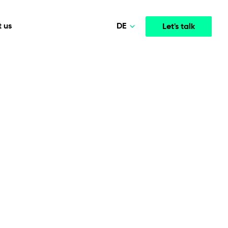
DE
 us
Let's talk
Polski
Norsk
Media & Entertainment
INTELLIGENCE
COOPERATION MODELS
English
mployee
High-performance streaming and media platforms
opment
Agile Project Management
that drive engagement.
Deutsch