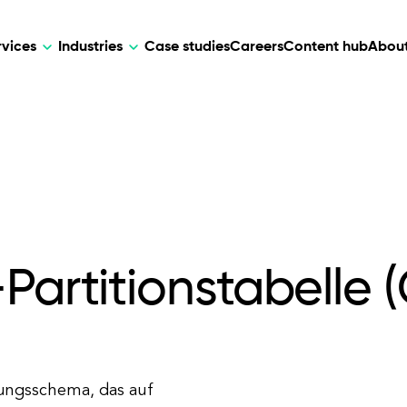
rvices
Industries
Case studies
Careers
Content hub
About
HR Tech
DEVELOPMENT
ARTIFICIAL 
lutions for patient care, data
AI-driven HR tech for automation, e
Web Development
AI Devel
elehealth.
experience, and business growth.
Mobile Development
Webflow Development
Partitionstabelle 
erungsschema, das auf