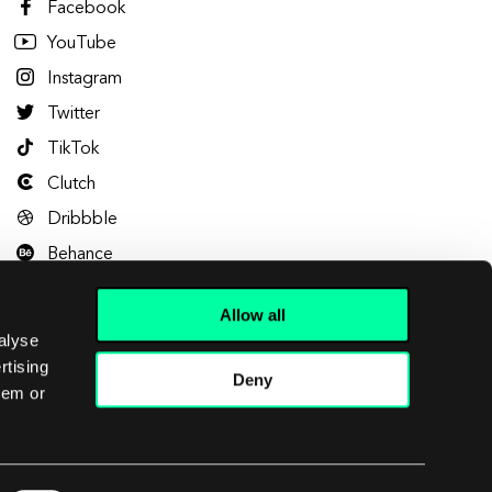
Facebook
YouTube
Instagram
Twitter
TikTok
Clutch
Dribbble
Behance
Allow all
alyse
rtising
Deny
hem or