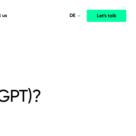
DE
 us
Let's talk
Polski
Norsk
Media & Entertainment
INTELLIGENCE
COOPERATION MODELS
English
mployee
High-performance streaming and media platforms
opment
Agile Project Management
that drive engagement.
Deutsch
(GPT)?