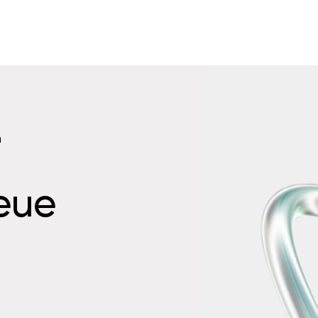
n
neue