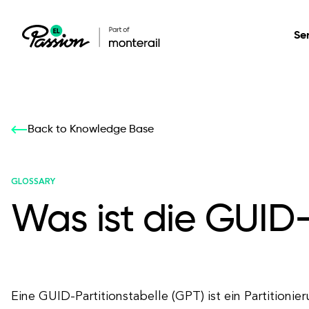
Se
Healthcare
Our services: build,
Our services: build,
DESIGN
Back to Knowledge Base
Secure, scalable so
transform, innovate
transform, innovate
Product Design
management, and t
your digital product
your digital product
GLOSSARY
Was ist die GUID-
All services
Eine GUID-Partitionstabelle (GPT) ist ein Partitioni