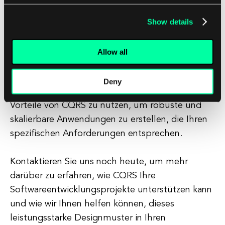
implementieren.
Show details
Bei [Software Development Company] haben wir
umfangreiche Erfahrungen im Design und der
Allow all
Implementierung von CQRS-Architekturen für
eine Vielzahl von Anwendungen. Unser Team von
Deny
Expertenentwicklern kann Ihnen helfen, die
Vorteile von CQRS zu nutzen, um robuste und
skalierbare Anwendungen zu erstellen, die Ihren
spezifischen Anforderungen entsprechen.
Kontaktieren Sie uns noch heute, um mehr
darüber zu erfahren, wie CQRS Ihre
Softwareentwicklungsprojekte unterstützen kann
und wie wir Ihnen helfen können, dieses
leistungsstarke Designmuster in Ihren