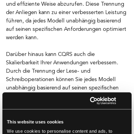
und effiziente Weise abzurufen. Diese Trennung
der Anliegen kann zu einer verbesserten Leistung
führen, da jedes Modell unabhängig basierend
auf seinen spezifischen Anforderungen optimiert
werden kann.
Darüber hinaus kann CQRS auch die
Skalierbarkeit Ihrer Anwendungen verbessern.
Durch die Trennung der Lese- und
Schreiboperationen können Sie jedes Modell
unabhängig basierend auf seinen spezifischen
Anforderungen skalieren. Dies kann zu besserer
Leistung und Skalierbarkeit führen, insbesondere
in Anwendungen mit hohen Lese- und
Schreiblasten.
This website uses cookies
We use cookies to personalise content and ads, to