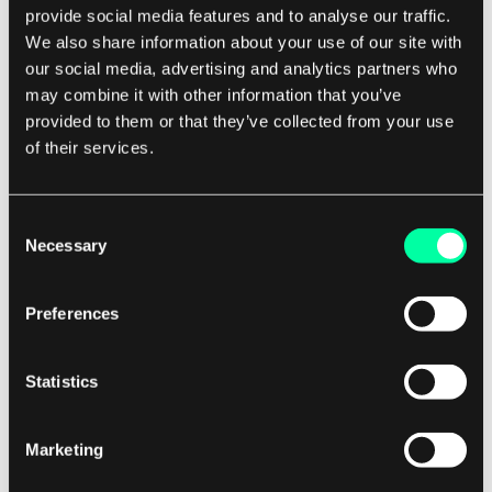
Zusätzlich kann CQRS auch die Flexibilität Ihrer
provide social media features and to analyse our traffic.
We also share information about your use of our site with
Anwendungen verbessern. Da die Modelle für
our social media, advertising and analytics partners who
Befehle und Abfragen entkoppelt sind, können
may combine it with other information that you’ve
Sie ein Modell leicht ändern oder ersetzen, ohne
provided to them or that they’ve collected from your use
das andere zu beeinträchtigen. Dies kann es
of their services.
erleichtern, neue Funktionen einzuführen,
bestehenden Code zu überarbeiten oder die
Consent
Leistung zu optimieren, ohne andere Teile des
Necessary
Selection
Systems zu beeinflussen.
Preferences
Insgesamt ist CQRS ein leistungsstarkes
Designmuster, das Ihnen hilft, skalierbarere,
Statistics
leistungsfähigere und flexiblere Anwendungen zu
erstellen. Wenn Sie die Architektur Ihrer
Softwareprojekte verbessern möchten, ziehen Sie
Marketing
in Betracht, CQRS in Ihren Anwendungen zu