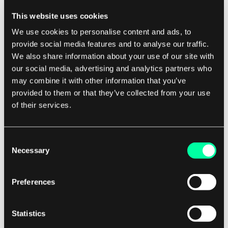
Investment liefern.
This website uses cookies
3.
Verbesserte Zusammenarbeit:
Agile Portfolio
We use cookies to personalise content and ads, to
Management fördert die Zusammenarbeit und
provide social media features and to analyse our traffic.
We also share information about your use of our site with
Kommunikation zwischen Projektteams,
our social media, advertising and analytics partners who
Stakeholdern und Entscheidungsträgern, was zu
may combine it with other information that you’ve
effektiveren Entscheidungen und besseren
provided to them or that they’ve collected from your use
Ergebnissen führt.
of their services.
4.
Größere Transparenz:
Agile Portfolio
Consent
Management bietet eine bessere Sichtbarkeit in
Necessary
Selection
Projektportfolios, sodass Stakeholder den
Fortschritt verfolgen, Risiken identifizieren und
Preferences
informierte Entscheidungen über die
Ressourcenallokation treffen können.
Statistics