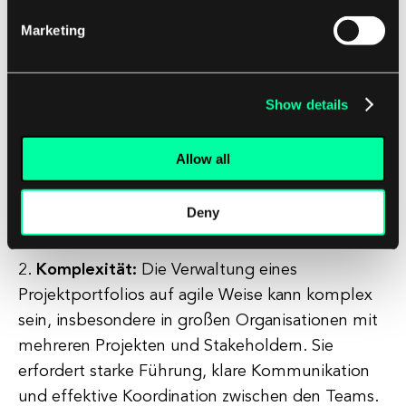
Herausforderungen des Agile Portfolio
Marketing
Management
1.
Widerstand gegen Veränderungen:
Die
Implementierung von Agile Portfolio
Show details
Management kann einen kulturellen Wandel
innerhalb der Organisation erfordern, der auf
Allow all
Widerstand von Mitarbeitern stoßen kann, die an
traditionellen Projektmanagementansätzen
Deny
gewöhnt sind.
2.
Komplexität:
Die Verwaltung eines
Projektportfolios auf agile Weise kann komplex
sein, insbesondere in großen Organisationen mit
mehreren Projekten und Stakeholdern. Sie
erfordert starke Führung, klare Kommunikation
und effektive Koordination zwischen den Teams.