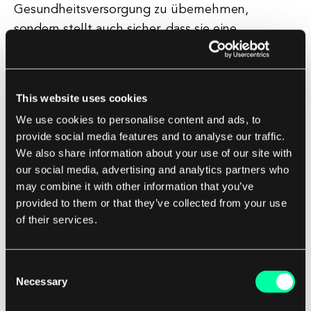
Gesundheitsversorgung zu übernehmen,
sondern stellt auch sicher, dass sie eine
personalisierte und koordinierte Versorgung
durch verschiedene Anbieter und in
unterschiedlichen Umgebungen erhalten.
This website uses cookies
We use cookies to personalise content and ads, to
Aus der Perspektive der Gesundheitsdienstleister
provide social media features and to analyse our traffic.
kann Interoperabilität Arbeitsabläufe optimieren,
We also share information about your use of our site with
die Kommunikation verbessern und die
our social media, advertising and analytics partners who
Zusammenarbeit zwischen verschiedenen
may combine it with other information that you’ve
provided to them or that they’ve collected from your use
Abteilungen und Fachrichtungen fördern. Durch
of their services.
den Abbau der silobasierten Strukturen, die oft
innerhalb von Gesundheitseinrichtungen
bestehen, ermöglicht Interoperabilität eine
Consent
Necessary
nahtlose Kommunikation und den Austausch von
Selection
Daten, was zu einer effizienteren und effektiveren