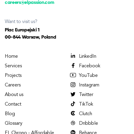
careers@elpassion.com
Want to visit us?
Plac Europejski 1
00-844 Warsaw, Poland
Home
LinkedIn
Services
Facebook
Projects
YouTube
Careers
Instagram
About us
Twitter
Contact
TikTok
Blog
Clutch
Glossary
Dribbble
EL Chrono - Affordable
Behance