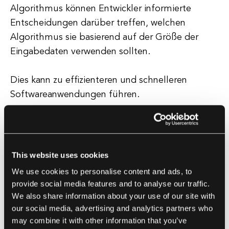
Algorithmus können Entwickler informierte
Entscheidungen darüber treffen, welchen
Algorithmus sie basierend auf der Größe der
Eingabedaten verwenden sollten.
Dies kann zu effizienteren und schnelleren
Softwareanwendungen führen.
Allgemeine Zeitkomplexitäten
Einige allgemeine Zeitkomplexitäten sind:
This website uses cookies
We use cookies to personalise content and ads, to
- O(1) - konstante Zeitkomplexität
provide social media features and to analyse our traffic.
- O(log n) - logarithmische Zeitkomplexität
We also share information about your use of our site with
- O(n) - lineare Zeitkomplexität
our social media, advertising and analytics partners who
- O(n^2) - quadratische Zeitkomplexität
may combine it with other information that you’ve