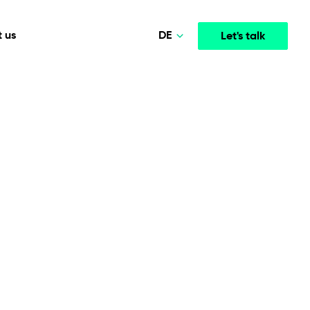
DE
 us
Let's talk
Polski
Norsk
Media & Entertainment
INTELLIGENCE
COOPERATION MODELS
English
mployee
High-performance streaming and media platforms
opment
Agile Project Management
that drive engagement.
Deutsch