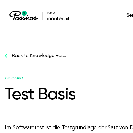
Se
Healthcare
Our services: build,
Our services: build,
DESIGN
Back to Knowledge Base
Secure, scalable so
transform, innovate
transform, innovate
Product Design
management, and t
your digital product
your digital product
GLOSSARY
Test Basis
All services
Im Softwaretest ist die Testgrundlage der Satz von