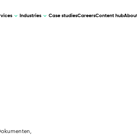
rvices
Industries
Case studies
Careers
Content hub
About
HR Tech
DEVELOPMENT
ARTIFICIAL 
lutions for patient care, data
AI-driven HR tech for automation, e
Web Development
AI Devel
elehealth.
experience, and business growth.
Mobile Development
Webflow Development
 Dokumenten,