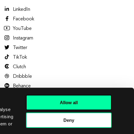
LinkedIn
Facebook
YouTube
Instagram
Twitter
TikTok
Clutch
Dribbble
Behance
Allow all
alyse
rtising
Deny
hem or