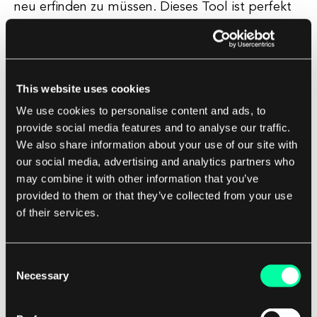
neu erfinden zu müssen. Dieses Tool ist perfekt
für Softwareentwicklungsunternehmen, die ihre
Infrastrukturbereitstellungen standardisieren und
die Wiederverwendbarkeit von Code verbessern
möchten.
This website uses cookies
We use cookies to personalise content and ads, to
4. Terraform Provider: Terraform Provider sind
provide social media features and to analyse our traffic.
We also share information about your use of our site with
Plugins, die es Terraform ermöglichen, mit
our social media, advertising and analytics partners who
verschiedenen Cloud-Anbietern, Diensten und
may combine it with other information that you’ve
APIs zu interagieren. Mit Terraform Providers
provided to them or that they’ve collected from your use
können Entwickler Ressourcen auf AWS, Azure,
of their services.
Google Cloud und anderen Cloud-Plattformen
einfach bereitstellen. Dieses Tool ist unerlässlich
Consent
für Softwareentwicklungsunternehmen, die mit
Necessary
Selection
mehreren Cloud-Anbietern arbeiten und eine
einheitliche Möglichkeit benötigen, ihre