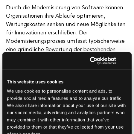
Durch die Modernisierung von Software können
Organisationen ihre Abläufe optimieren,
Wartungskosten senken und neue Möglichkeiten
für Innovationen erschließen. Der
Modernisierungsprozess umfasst typischerweise
eine gründliche Bewertung der bestehenden
Softwarearchitektur, die Identifizierung von
Bereichen mit Verbesserungsbedarf und die
Entwicklung eines strategischen Plans für die
This website uses cookies
Umsetzung.
We use cookies to personalise content and ads, to
provide social media features and to analyse our traffic.
Dies kann das Refactoring von Code, die
We also share information about your use of our site with
Integration neuer Technologien oder den
our social media, advertising and analytics partners who
Wechsel zu cloudbasierten Lösungen umfassen.
may combine it with other information that you’ve
Insgesamt ist die Softwaremodernisierung eine
provided to them or that they’ve collected from your use
strategische Investition, die das